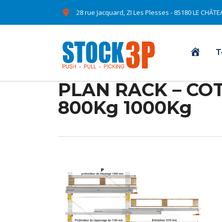
28 rue Jacquard, ZI Les Plesses - 85180 LE CHÂ
Accue
T
PLAN RACK – COT
800Kg 1000Kg