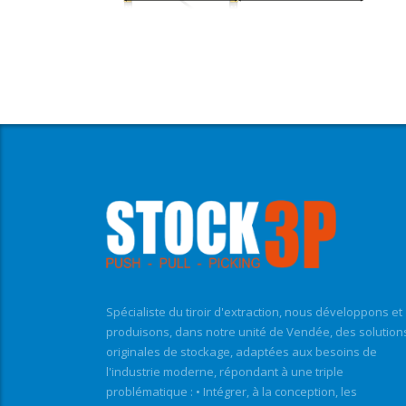
Spécialiste du tiroir d'extraction, nous développons et
produisons, dans notre unité de Vendée, des solution
originales de stockage, adaptées aux besoins de
l'industrie moderne, répondant à une triple
problématique : • Intégrer, à la conception, les