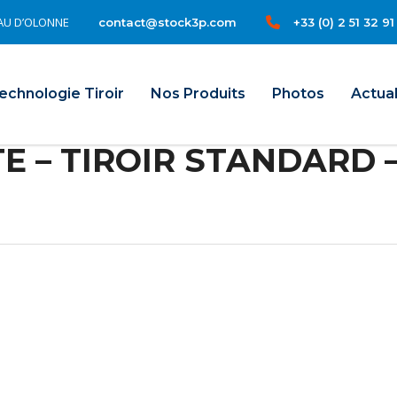
TEAU D’OLONNE
+33 (0) 2 51 32 91
contact@stock3p.com
il
echnologie Tiroir
Nos Produits
Photos
Actual
E – TIROIR STANDARD –