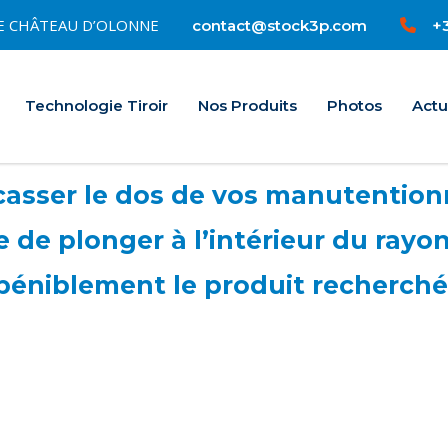
0 LE CHÂTEAU D’OLONNE
+3
contact@stock3p.com
Accueil
Technologie Tiroir
Nos Produits
Photos
Actu
asser le dos de vos manutentionna
e de plonger à l’intérieur du rayo
péniblement le produit recherché