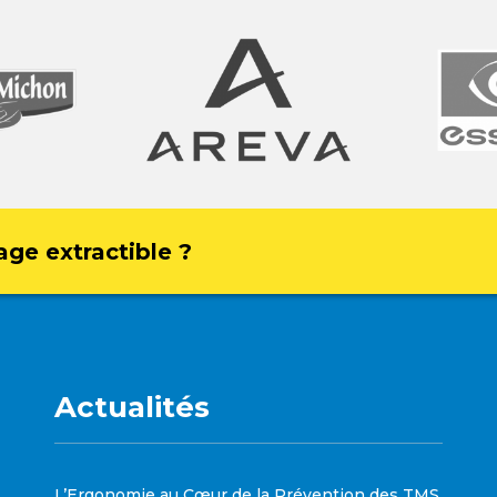
age extractible ?
Actualités
L’Ergonomie au Cœur de la Prévention des TMS