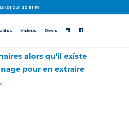
3 (0) 2 51 32 91 91
Linkedin
Facebook
alités
Vidéos
Devis
ires alors qu’il existe
nnage pour en extraire
.