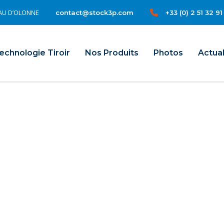
TEAU D’OLONNE
+33 (0) 2 51 32 91
contact@stock3p.com
il
echnologie Tiroir
Nos Produits
Photos
Actual