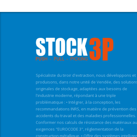
Spécialiste du tiroir d'extraction, nous développons et
produisons, dans notre unité de Vendée, des solution
originales de stockage, adaptées aux besoins de
l'industrie moderne, répondant à une triple
problématique : • Intégrer, à la conception, les
recommandations INRS, en matière de prévention des
accidents du travail et des maladies professionnelles. 
Conformer nos calculs de résistance des matériaux a
exigences "EUROCODE 3", réglementation de la
construction métallique. • Offrir des systèmes intellige