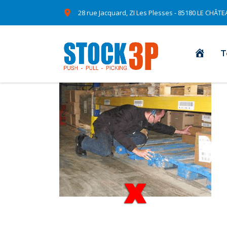
28 rue Jacquard, ZI Les Plesses - 85180 LE CHÂ
Accue
T