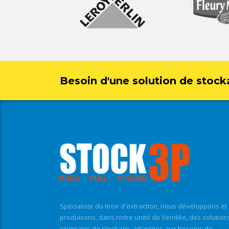
Besoin d'une solution de stock
Spécialiste du tiroir d'extraction, nous développons et
produisons, dans notre unité de Vendée, des solution
originales de stockage, adaptées aux besoins de