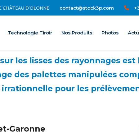
0 LE CHÂTEAU D’OLONNE
+3
contact@stock3p.com
Accueil
Technologie Tiroir
Nos Produits
Photos
Actu
 sur les lisses des rayonnages es
ge des palettes manipulées comp
 irrationnelle pour les prélèvement
-et-Garonne