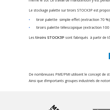
même le sol. Le travail de manutention y est pénibl
Le stockage palette sur tiroirs STOCK3P est propos
tiroir palette simple effet (extraction 70 %)
tiroirs palette télescopique (extraction 100
Les
sont fabriqués à partir de t
tiroirs STOCK3P
De nombreuses PME/PMI utilisent le concept de st
Ainsi que d’importants groupes industriels de notorié