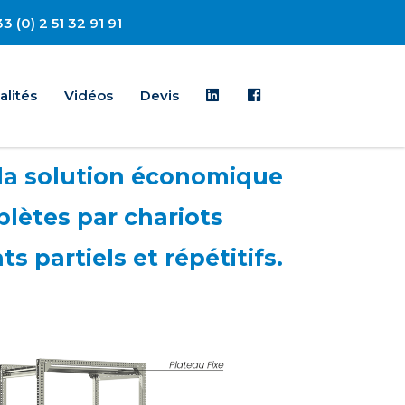
3 (0) 2 51 32 91 91
Linkedin
Facebook
alités
Vidéos
Devis
t la solution économique
lètes par chariots
s partiels et répétitifs.