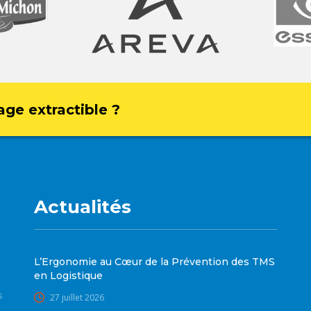
age extractible ?
Actualités
L’Ergonomie au Cœur de la Prévention des TMS
en Logistique
s
27 juillet 2026