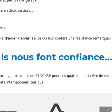
e et parfois dangereux.
é en deux versions :
 %)
ôle
ce qui leur confère une résistance remarquable
d’acier galvanisé,
Ils nous font confiance…
ockage extractible de STOCK3P pour ses qualités en matière de sécur
té internationale, tels que :