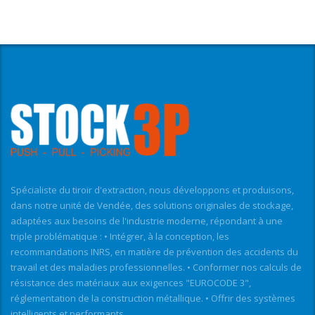
Spécialiste du tiroir d'extraction, nous développons et produisons,
dans notre unité de Vendée, des solutions originales de stockage,
adaptées aux besoins de l'industrie moderne, répondant à une
triple problématique : • Intégrer, à la conception, les
recommandations INRS, en matière de prévention des accidents du
travail et des maladies professionnelles. • Conformer nos calculs de
résistance des matériaux aux exigences "EUROCODE 3",
réglementation de la construction métallique. • Offrir des systèmes
intelligents et performants.