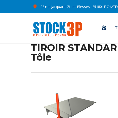
28 rue Jacquard, ZI Les Plesses - 85180 LE CHÂ
Accue
T
TIROIR STANDARD
Tôle