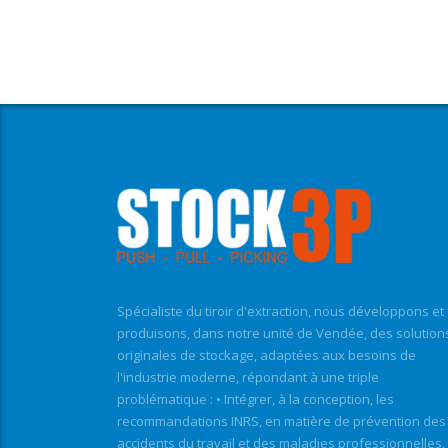
Spécialiste du tiroir d'extraction, nous développons et
produisons, dans notre unité de Vendée, des solution
originales de stockage, adaptées aux besoins de
l'industrie moderne, répondant à une triple
problématique : • Intégrer, à la conception, les
recommandations INRS, en matière de prévention des
accidents du travail et des maladies professionnelles. 