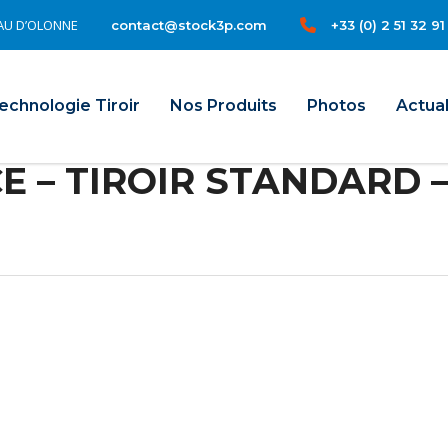
TEAU D’OLONNE
+33 (0) 2 51 32 91
contact@stock3p.com
il
echnologie Tiroir
Nos Produits
Photos
Actual
E – TIROIR STANDARD – 