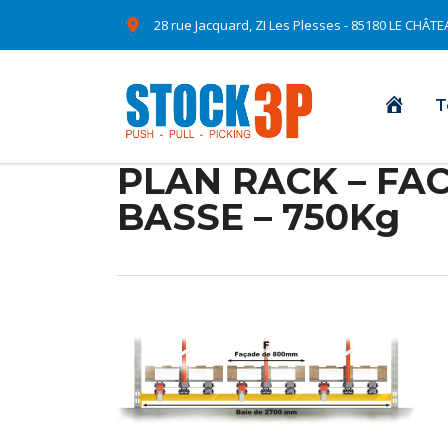
28 rue Jacquard, ZI Les Plesses - 85180 LE CHÂ
Accue
T
PLAN RACK – FAC
BASSE – 750Kg