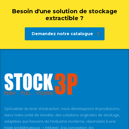
Besoin d'une solution de stockage
extractible ?
Demandez notre catalogue
Spécialiste du tiroir d'extraction, nous développons et produisons,
dans notre unité de Vendée, des solutions originales de stockage,
adaptées aux besoins de l'industrie moderne, répondant à une
triple problématique : • Intégrer, à la conception, les