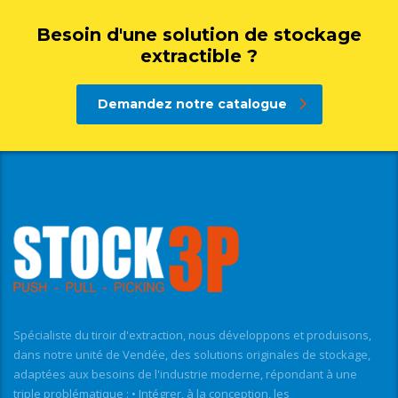
Besoin d'une solution de stockage
extractible ?
Demandez notre catalogue
Spécialiste du tiroir d'extraction, nous développons et produisons,
dans notre unité de Vendée, des solutions originales de stockage,
adaptées aux besoins de l'industrie moderne, répondant à une
triple problématique : • Intégrer, à la conception, les