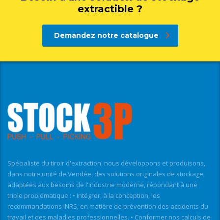
extractible ?
Demandez notre catalogue
Spécialiste du tiroir d'extraction, nous développons et produisons,
dans notre unité de Vendée, des solutions originales de stockage,
adaptées aux besoins de l'industrie moderne, répondant à une
triple problématique : • Intégrer, à la conception, les
recommandations INRS, en matière de prévention des accidents du
travail et des maladies professionnelles. • Conformer nos calculs de