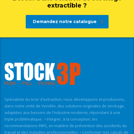
extractible ?
Demandez notre catalogue
Spécialiste du tiroir d'extraction, nous développons et produisons,
dans notre unité de Vendée, des solutions originales de stockage,
adaptées aux besoins de l'industrie moderne, répondant à une
triple problématique : • Intégrer, à la conception, les
recommandations INRS, en matière de prévention des accidents du
travail et des maladies professionnelles. • Conformer nos calculs de