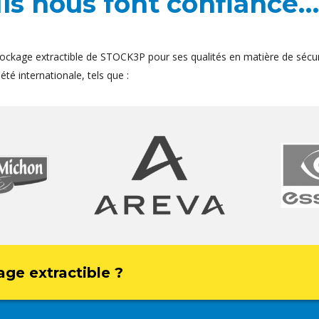
Ils nous font confiance…
ockage extractible de STOCK3P pour ses qualités en matière de sécur
té internationale, tels que :
age extractible ?