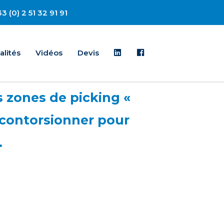
3 (0) 2 51 32 91 91
Linkedin
Facebook
alités
Vidéos
Devis
s zones de picking «
 contorsionner pour
.