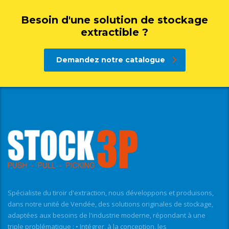
Besoin d'une solution de stockage
extractible ?
Demandez notre catalogue
Spécialiste du tiroir d'extraction, nous développons et produisons,
dans notre unité de Vendée, des solutions originales de stockage,
adaptées aux besoins de l'industrie moderne, répondant à une
triple problématique : • Intégrer, à la conception, les