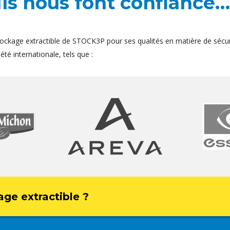
Ils nous font confiance…
ockage extractible de STOCK3P pour ses qualités en matière de sécur
té internationale, tels que :
age extractible ?