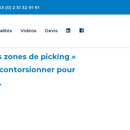
3 (0) 2 51 32 91 91
Linkedin
Facebook
alités
Vidéos
Devis
s zones de picking «
 contorsionner pour
.