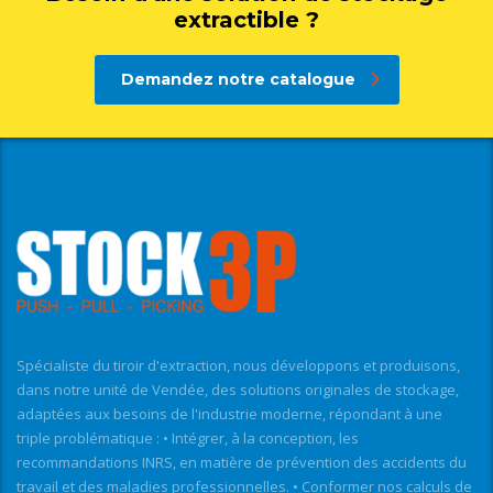
extractible ?
Demandez notre catalogue
Spécialiste du tiroir d'extraction, nous développons et produisons,
dans notre unité de Vendée, des solutions originales de stockage,
adaptées aux besoins de l'industrie moderne, répondant à une
triple problématique : • Intégrer, à la conception, les
recommandations INRS, en matière de prévention des accidents du
travail et des maladies professionnelles. • Conformer nos calculs de