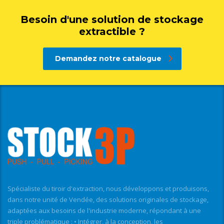
Besoin d'une solution de stockage
extractible ?
Demandez notre catalogue
Spécialiste du tiroir d'extraction, nous développons et produisons,
dans notre unité de Vendée, des solutions originales de stockage,
adaptées aux besoins de l'industrie moderne, répondant à une
triple problématique : • Intégrer, à la conception, les