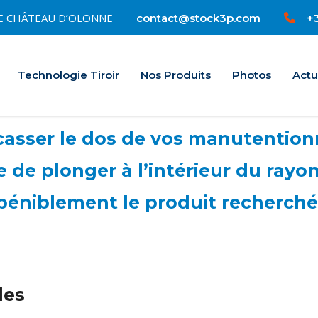
0 LE CHÂTEAU D’OLONNE
+3
contact@stock3p.com
Accueil
Technologie Tiroir
Nos Produits
Photos
Actu
asser le dos de vos manutentionna
e de plonger à l’intérieur du rayo
péniblement le produit recherché
les