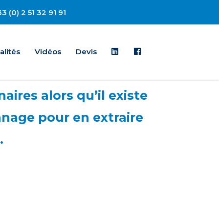
3 (0) 2 51 32 91 91
Linkedin
Facebook
alités
Vidéos
Devis
ires alors qu’il existe
nnage pour en extraire
.