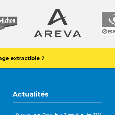
age extractible ?
Actualités
L’Ergonomie au Cœur de la Prévention des TMS