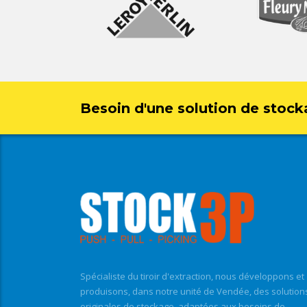
Besoin d'une solution de stock
Spécialiste du tiroir d'extraction, nous développons et
produisons, dans notre unité de Vendée, des solution
originales de stockage, adaptées aux besoins de