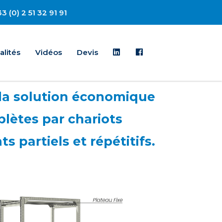
3 (0) 2 51 32 91 91
Linkedin
Facebook
alités
Vidéos
Devis
t la solution économique
lètes par chariots
s partiels et répétitifs.