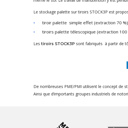
même le sol. Le travail de manutention y est pénibl
Le stockage palette sur tiroirs STOCK3P est propos
tiroir palette simple effet (extraction 70 %)
tiroirs palette télescopique (extraction 100
Les
sont fabriqués à partir de t
tiroirs STOCK3P
De nombreuses PME/PMI utilisent le concept de st
Ainsi que d’importants groupes industriels de notorié