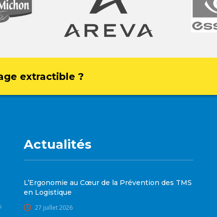
age extractible ?
Actualités
L’Ergonomie au Cœur de la Prévention des TMS
en Logistique
s
27 juillet 2026