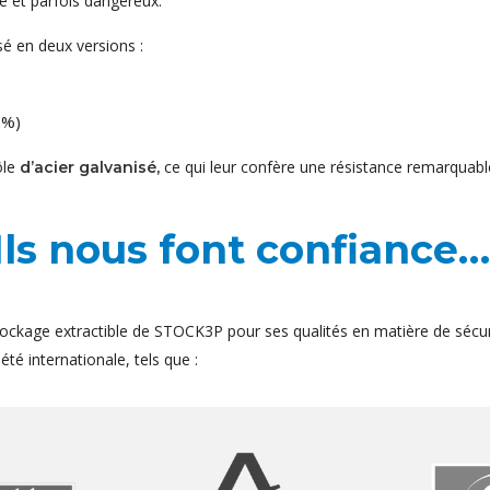
e et parfois dangereux.
é en deux versions :
 %)
ôle
ce qui leur confère une résistance remarquable
d’acier galvanisé,
Ils nous font confiance…
ockage extractible de STOCK3P pour ses qualités en matière de sécur
té internationale, tels que :