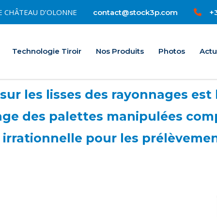
0 LE CHÂTEAU D’OLONNE
+3
contact@stock3p.com
Accueil
Technologie Tiroir
Nos Produits
Photos
Actu
 sur les lisses des rayonnages es
ge des palettes manipulées comp
 irrationnelle pour les prélèvement