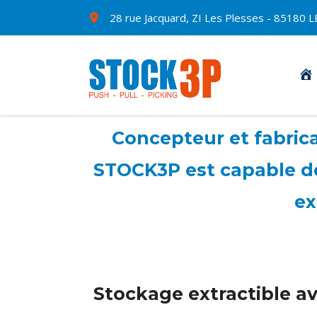
28 rue Jacquard, ZI Les Plesses - 8518
Concepteur et fabrican
STOCK3P est capable de 
ex
Stockage extractible ave