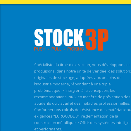
Spécialiste du tiroir d'extraction, nous développons et
produisons, dans notre unité de Vendée, des solution
originales de stockage, adaptées aux besoins de
l'industrie moderne, répondant à une triple
problématique : • Intégrer, à la conception, les
recommandations INRS, en matière de prévention des
accidents du travail et des maladies professionnelles. 
Conformer nos calculs de résistance des matériaux a
exigences "EUROCODE 3", réglementation de la
construction métallique. • Offrir des systèmes intellige
et performants.