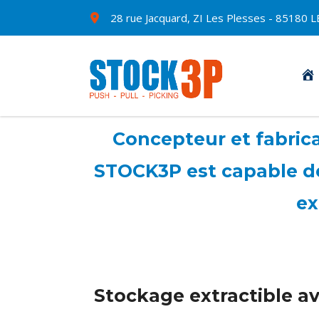
28 rue Jacquard, ZI Les Plesses - 8518
Concepteur et fabrican
STOCK3P est capable de 
ex
Stockage extractible ave