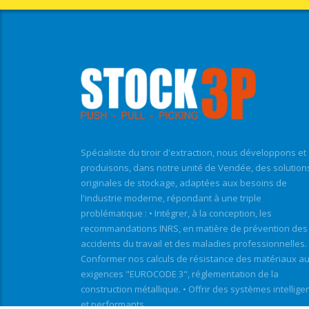
Spécialiste du tiroir d'extraction, nous développons et
produisons, dans notre unité de Vendée, des solution
originales de stockage, adaptées aux besoins de
l'industrie moderne, répondant à une triple
problématique : • Intégrer, à la conception, les
recommandations INRS, en matière de prévention des
accidents du travail et des maladies professionnelles. 
Conformer nos calculs de résistance des matériaux a
exigences "EUROCODE 3", réglementation de la
construction métallique. • Offrir des systèmes intellige
et performants.