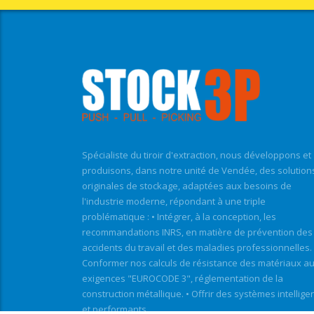
Spécialiste du tiroir d'extraction, nous développons et
produisons, dans notre unité de Vendée, des solution
originales de stockage, adaptées aux besoins de
l'industrie moderne, répondant à une triple
problématique : • Intégrer, à la conception, les
recommandations INRS, en matière de prévention des
accidents du travail et des maladies professionnelles. 
Conformer nos calculs de résistance des matériaux a
exigences "EUROCODE 3", réglementation de la
construction métallique. • Offrir des systèmes intellige
et performants.