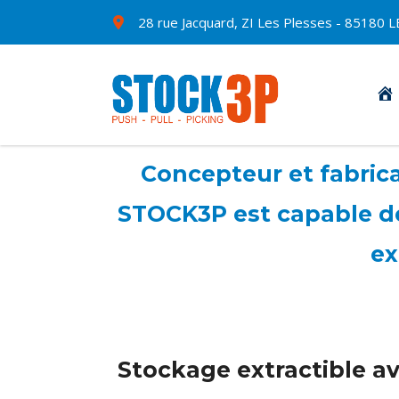
28 rue Jacquard, ZI Les Plesses - 8518
Concepteur et fabrican
STOCK3P est capable de 
ex
Stockage extractible ave