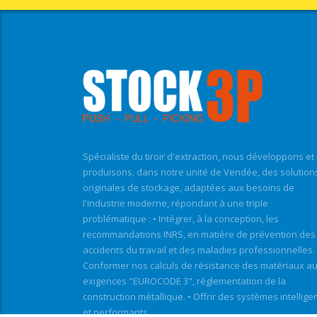
Spécialiste du tiroir d'extraction, nous développons et
produisons, dans notre unité de Vendée, des solution
originales de stockage, adaptées aux besoins de
l'industrie moderne, répondant à une triple
problématique : • Intégrer, à la conception, les
recommandations INRS, en matière de prévention des
accidents du travail et des maladies professionnelles. 
Conformer nos calculs de résistance des matériaux a
exigences "EUROCODE 3", réglementation de la
construction métallique. • Offrir des systèmes intellige
et performants.