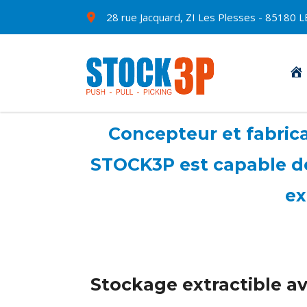
28 rue Jacquard, ZI Les Plesses - 8518
Concepteur et fabrican
STOCK3P est capable de 
ex
Stockage extractible ave