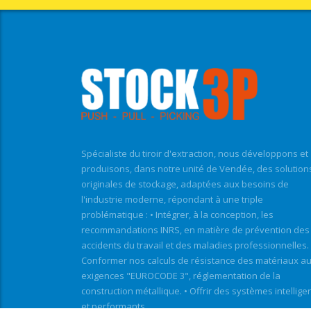
Spécialiste du tiroir d'extraction, nous développons et
produisons, dans notre unité de Vendée, des solution
originales de stockage, adaptées aux besoins de
l'industrie moderne, répondant à une triple
problématique : • Intégrer, à la conception, les
recommandations INRS, en matière de prévention des
accidents du travail et des maladies professionnelles. 
Conformer nos calculs de résistance des matériaux a
exigences "EUROCODE 3", réglementation de la
construction métallique. • Offrir des systèmes intellige
et performants.