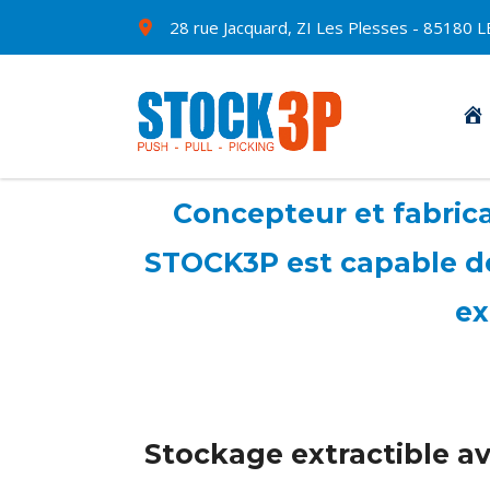
28 rue Jacquard, ZI Les Plesses - 8518
Concepteur et fabrican
STOCK3P est capable de 
ex
Stockage extractible ave