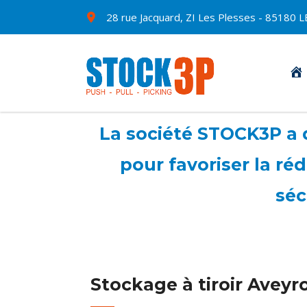
28 rue Jacquard, ZI Les Plesses - 8518
La société STOCK3P a 
pour favoriser la ré
séc
Stockage à tiroir Aveyr