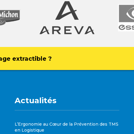
age extractible ?
Actualités
L’Ergonomie au Cœur de la Prévention des TMS
en Logistique