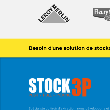
Besoin d'une solution de stock
Spécialiste du tiroir d'extraction, nous développons et