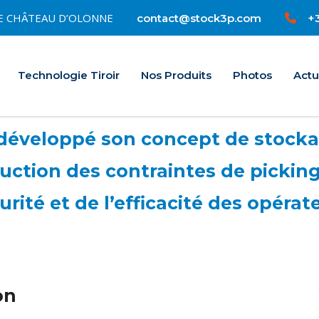
0 LE CHÂTEAU D’OLONNE
+3
contact@stock3p.com
Accueil
Technologie Tiroir
Nos Produits
Photos
Actu
développé son concept de stockage
duction des contraintes de picking,
urité et de l’efficacité des opérat
on