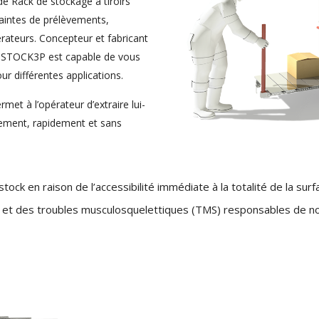
e Rack de stockage à tiroirs
raintes de prélèvements,
pérateurs. Concepteur et fabricant
, STOCK3P est capable de vous
ur différentes applications.
met à l’opérateur d’extraire lui-
ement, rapidement et sans
ock en raison de l’accessibilité immédiate à la totalité de la sur
s et des troubles musculosquelettiques (TMS) responsables de n