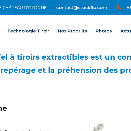
0 LE CHÂTEAU D’OLONNE
+3
contact@stock3p.com
Accueil
Technologie Tiroir
Nos Produits
Photos
Actu
l à tiroirs extractibles est un con
repérage et la préhension des pr
ne