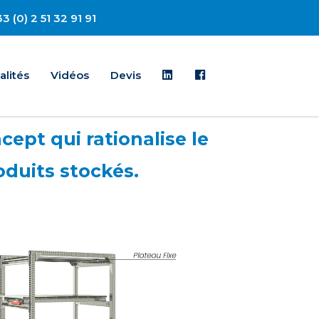
3 (0) 2 51 32 91 91
Linkedin
Facebook
alités
Vidéos
Devis
cept qui rationalise le
oduits stockés.