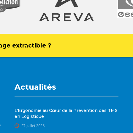
age extractible ?
Actualités
L’Ergonomie au Cœur de la Prévention des TMS
en Logistique
s
27 juillet 2026