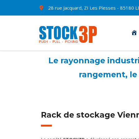
28 rue Jacquard, ZI Les Plesses - 8518
Le rayonnage industrie
rangement, le 
Rack de stockage Vien