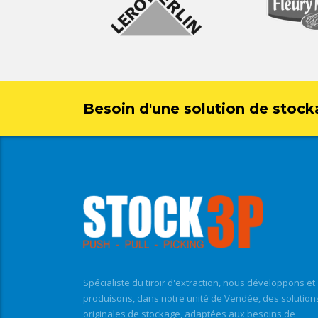
Besoin d'une solution de stock
Spécialiste du tiroir d'extraction, nous développons et
produisons, dans notre unité de Vendée, des solution
originales de stockage, adaptées aux besoins de