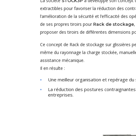
La société
a développé son concept d
STOCK3P
extractibles pour favoriser la réduction des cont
l’amélioration de la sécurité et l’efficacité des o
de ses propres tiroirs pour
Rack de stockage
proposer des tiroirs de différentes dimensions po
Ce concept de Rack de stockage sur glissières per
même du rayonnage la charge stockée, manuell
assistance mécanique.
Il en résulte :
Une meilleur organisation et repérage du st
La réduction des postures contraignante
entreprises.