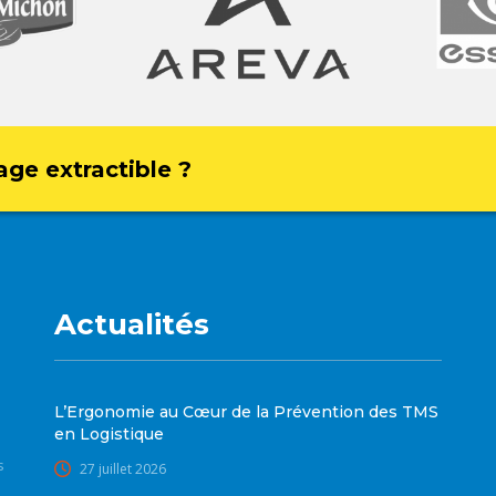
age extractible ?
Actualités
L’Ergonomie au Cœur de la Prévention des TMS
en Logistique
s
27 juillet 2026