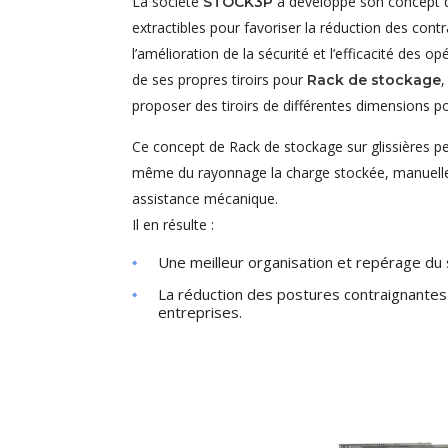
La société
a développé son concept d
STOCK3P
extractibles pour favoriser la réduction des cont
l’amélioration de la sécurité et l’efficacité des o
de ses propres tiroirs pour
Rack de stockage
proposer des tiroirs de différentes dimensions po
Ce concept de Rack de stockage sur glissières per
même du rayonnage la charge stockée, manuell
assistance mécanique.
Il en résulte :
Une meilleur organisation et repérage du st
La réduction des postures contraignante
entreprises.