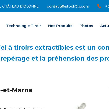
0 LE CHÂTEAU D’OLONNE
+3
contact@stock3p.com
Accueil
Technologie Tiroir
Nos Produits
Photos
Actu
l à tiroirs extractibles est un con
repérage et la préhension des pr
e-et-Marne