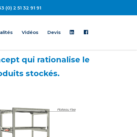
3 (0) 2 51 32 91 91
Linkedin
Facebook
alités
Vidéos
Devis
cept qui rationalise le
oduits stockés.