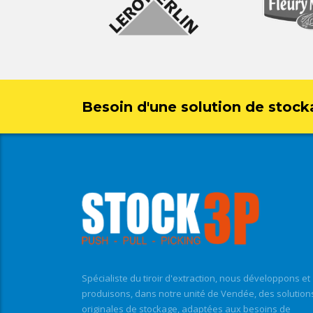
Besoin d'une solution de stock
Spécialiste du tiroir d'extraction, nous développons et
produisons, dans notre unité de Vendée, des solution
originales de stockage, adaptées aux besoins de