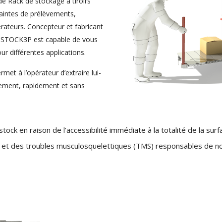
e Rack de stockage à tiroirs
raintes de prélèvements,
pérateurs. Concepteur et fabricant
, STOCK3P est capable de vous
ur différentes applications.
met à l’opérateur d’extraire lui-
ement, rapidement et sans
ock en raison de l’accessibilité immédiate à la totalité de la sur
s et des troubles musculosquelettiques (TMS) responsables de n