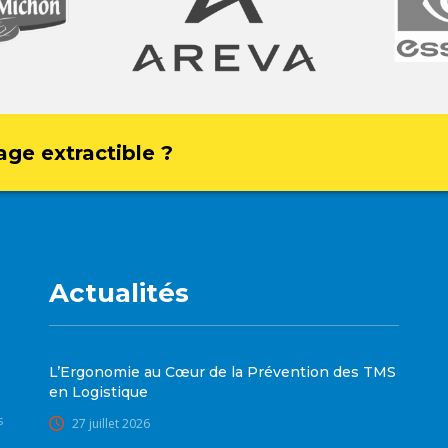
age extractible ?
Actualités
L’Ergonomie au Cœur de la Prévention des TMS
en Logistique
s
27 juillet 2026