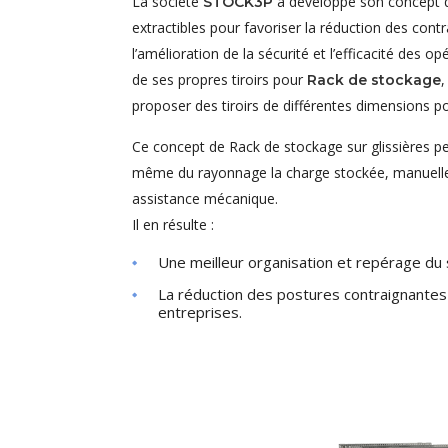
La société
a développé son concept d
STOCK3P
extractibles pour favoriser la réduction des cont
l’amélioration de la sécurité et l’efficacité des o
de ses propres tiroirs pour
Rack de stockage
proposer des tiroirs de différentes dimensions po
Ce concept de Rack de stockage sur glissières per
même du rayonnage la charge stockée, manuell
assistance mécanique.
Il en résulte :
Une meilleur organisation et repérage du st
La réduction des postures contraignante
entreprises.