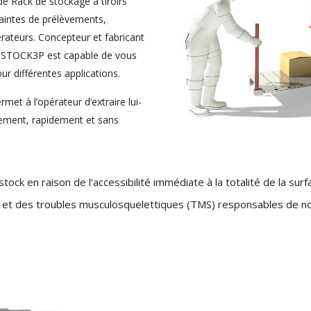
e Rack de stockage à tiroirs
raintes de prélèvements,
pérateurs. Concepteur et fabricant
, STOCK3P est capable de vous
ur différentes applications.
met à l’opérateur d’extraire lui-
ement, rapidement et sans
ock en raison de l’accessibilité immédiate à la totalité de la sur
s et des troubles musculosquelettiques (TMS) responsables de n