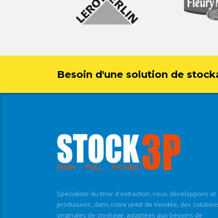
Besoin d'une solution de stock
Spécialiste du tiroir d'extraction, nous développons et
produisons, dans notre unité de Vendée, des solution
originales de stockage, adaptées aux besoins de