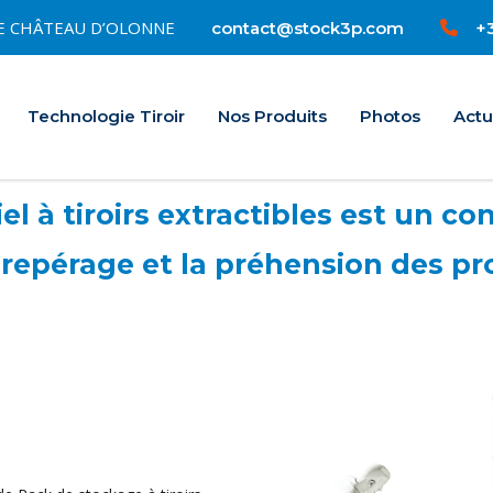
0 LE CHÂTEAU D’OLONNE
+3
contact@stock3p.com
Accueil
Technologie Tiroir
Nos Produits
Photos
Actu
l à tiroirs extractibles est un con
repérage et la préhension des pr