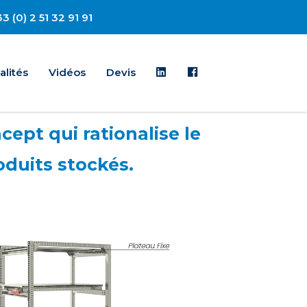
3 (0) 2 51 32 91 91
Linkedin
Facebook
alités
Vidéos
Devis
cept qui rationalise le
oduits stockés.