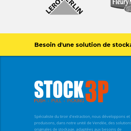
Besoin d'une solution de stock
Spécialiste du tiroir d'extraction, nous développons et
produisons, dans notre unité de Vendée, des solution
originales de stockage, adaptées aux besoins de