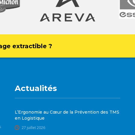
age extractible ?
Actualités
L’Ergonomie au Cœur de la Prévention des TMS
en Logistique
s
27 juillet 2026