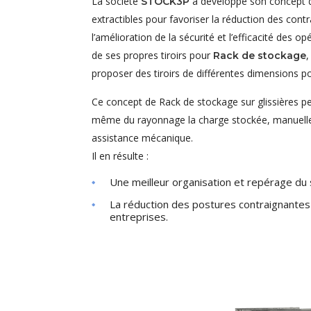
La société
a développé son concept d
STOCK3P
extractibles pour favoriser la réduction des cont
l’amélioration de la sécurité et l’efficacité des o
de ses propres tiroirs pour
Rack de stockage
proposer des tiroirs de différentes dimensions po
Ce concept de Rack de stockage sur glissières per
même du rayonnage la charge stockée, manuell
assistance mécanique.
Il en résulte :
Une meilleur organisation et repérage du st
La réduction des postures contraignante
entreprises.