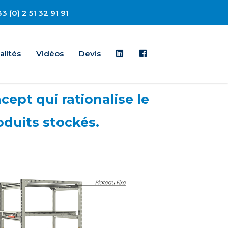
3 (0) 2 51 32 91 91
Linkedin
Facebook
alités
Vidéos
Devis
cept qui rationalise le
oduits stockés.