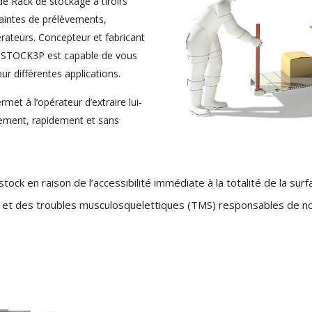
e Rack de stockage à tiroirs
raintes de prélèvements,
pérateurs. Concepteur et fabricant
, STOCK3P est capable de vous
ur différentes applications.
met à l’opérateur d’extraire lui-
ement, rapidement et sans
ock en raison de l’accessibilité immédiate à la totalité de la sur
s et des troubles musculosquelettiques (TMS) responsables de n