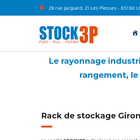
28 rue Jacquard, ZI Les Plesses - 8518
Le rayonnage industrie
rangement, le 
Rack de stockage Giro