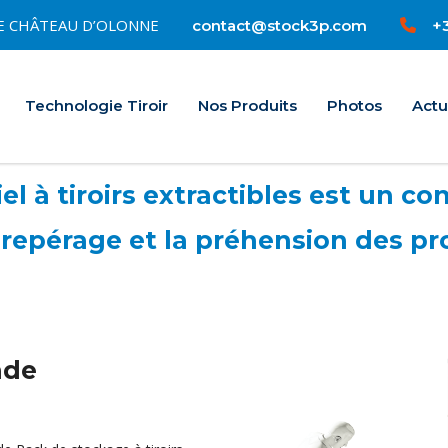
0 LE CHÂTEAU D’OLONNE
+3
contact@stock3p.com
Accueil
Technologie Tiroir
Nos Produits
Photos
Actu
l à tiroirs extractibles est un con
repérage et la préhension des pr
nde